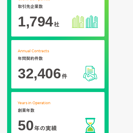
取引先企業数
1,794
社
Annual Contracts
年間契約件数
32,406
件
Years in Operation
創業年数
50
年の実績