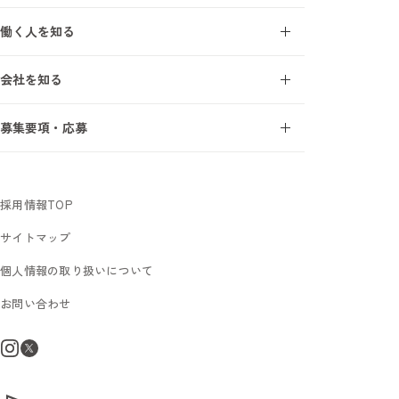
オープンアップ成長支援モデル
建設業界を知る7ワード
働く人を知る
研修・教育制度
施工管理の1日
エンジニアインタビュー
研修受講者の声
会社を知る
サポートスタッフインタビュー
フォロー体制
事業について
募集要項・応募
オープンアップコンストラクションを知る7ワード
新卒採用
数字で見るオープンアップコンストラクション
中途未経験採用
社長メッセージ
採用情報TOP
サイトマップ
個人情報の取り扱いについて
お問い合わせ