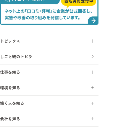
トピックス
コラム
しごと観のトビラ
ニュース
仕事を知る
施工管理とは
環境を知る
施工管理を知る7ワード
オープンアップ成長支援モデル
建設業界を知る7ワード
働く人を知る
研修・教育制度
施工管理の1日
エンジニアインタビュー
研修受講者の声
会社を知る
サポートスタッフインタビュー
フォロー体制