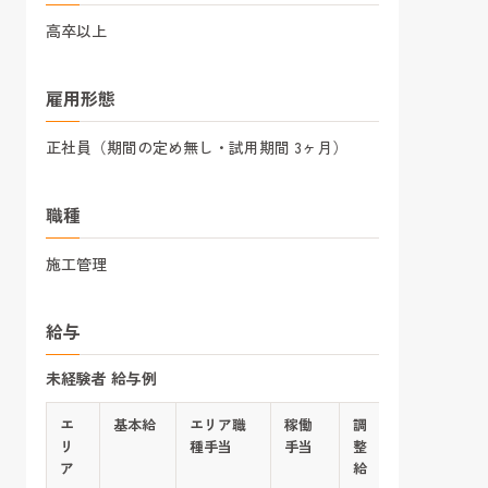
高卒以上
雇用形態
正社員（期間の定め無し・試用期間 3ヶ月）
職種
施工管理
給与
未経験者 給与例
エ
基本給
エリア職
稼働
調
みなし時間
リ
種手当
手当
整
（20H）
ア
給