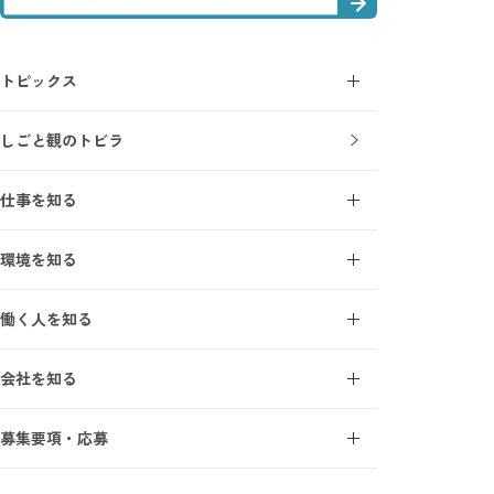
トピックス
コラム
しごと観のトビラ
ニュース
仕事を知る
施工管理とは
環境を知る
施工管理を知る7ワード
オープンアップ成長支援モデル
建設業界を知る7ワード
働く人を知る
研修・教育制度
施工管理の1日
エンジニアインタビュー
研修受講者の声
会社を知る
サポートスタッフインタビュー
フォロー体制
事業について
募集要項・応募
オープンアップコンストラクションを知る7ワード
新卒採用
数字で見るオープンアップコンストラクション