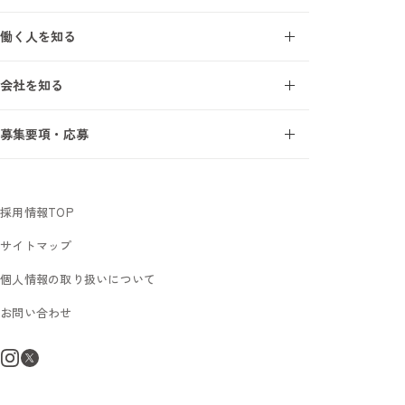
オープンアップ成長支援モデル
建設業界を知る7ワード
働く人を知る
研修・教育制度
施工管理の1日
エンジニアインタビュー
研修受講者の声
会社を知る
サポートスタッフインタビュー
フォロー体制
事業について
募集要項・応募
オープンアップコンストラクションを知る7ワード
新卒採用
数字で見るオープンアップコンストラクション
中途未経験採用
社長メッセージ
採用情報TOP
サイトマップ
個人情報の取り扱いについて
お問い合わせ