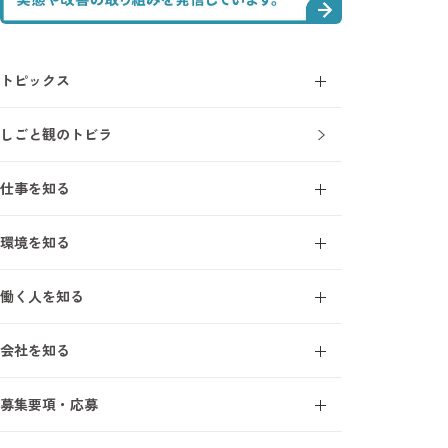
トピックス
コラム
しごと観のトビラ
ニュース
仕事を知る
施工管理とは
環境を知る
施工管理を知る7ワード
オープンアップ成長支援モデル
建設業界を知る7ワード
働く人を知る
研修・教育制度
施工管理の1日
エンジニアインタビュー
研修受講者の声
会社を知る
サポートスタッフインタビュー
フォロー体制
事業について
募集要項・応募
オープンアップコンストラクションを知る7ワード
新卒採用
数字で見るオープンアップコンストラクション