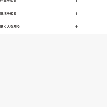
仕事を知る
施工管理とは
環境を知る
施工管理を知る7ワード
オープンアップ成長支援モデル
建設業界を知る7ワード
働く人を知る
研修・教育制度
施工管理の1日
エンジニアインタビュー
研修受講者の声
会社を知る
サポートスタッフインタビュー
フォロー体制
事業について
募集要項・応募
オープンアップコンストラクションを知る7ワード
新卒採用
数字で見るオープンアップコンストラクション
中途未経験採用
社長メッセージ
採用情報TOP
サイトマップ
個人情報の取り扱いについて
お問い合わせ