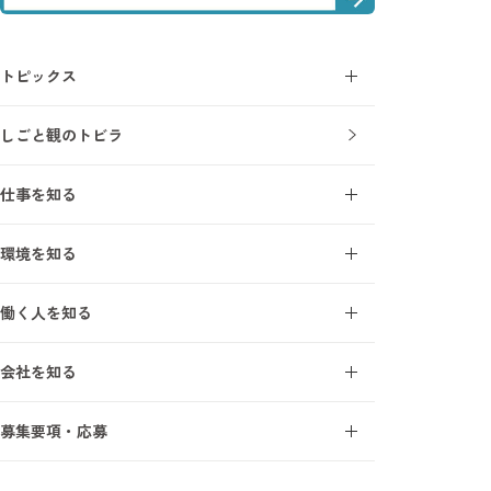
トピックス
コラム
しごと観のトビラ
ニュース
仕事を知る
施工管理とは
環境を知る
施工管理を知る7ワード
オープンアップ成長支援モデル
建設業界を知る7ワード
働く人を知る
研修・教育制度
施工管理の1日
エンジニアインタビュー
研修受講者の声
会社を知る
サポートスタッフインタビュー
フォロー体制
事業について
募集要項・応募
オープンアップコンストラクションを知る7ワード
新卒採用
数字で見るオープンアップコンストラクション