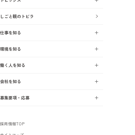
コラム
しごと観のトビラ
ニュース
仕事を知る
施工管理とは
環境を知る
施工管理を知る7ワード
オープンアップ成長支援モデル
建設業界を知る7ワード
働く人を知る
研修・教育制度
施工管理の1日
エンジニアインタビュー
研修受講者の声
会社を知る
サポートスタッフインタビュー
フォロー体制
事業について
募集要項・応募
オープンアップコンストラクションを知る7ワード
新卒採用
数字で見るオープンアップコンストラクション
中途未経験採用
社長メッセージ
採用情報TOP
サイトマップ