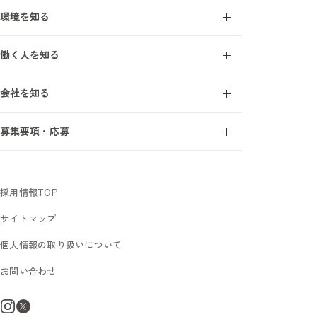
施工管理とは
環境を知る
施工管理を知る7ワード
オープンアップ成長支援モデル
建設業界を知る7ワード
働く人を知る
研修・教育制度
施工管理の1日
エンジニアインタビュー
研修受講者の声
会社を知る
サポートスタッフインタビュー
フォロー体制
事業について
募集要項・応募
オープンアップコンストラクションを知る7ワード
新卒採用
数字で見るオープンアップコンストラクション
中途未経験採用
社長メッセージ
採用情報TOP
サイトマップ
個人情報の取り扱いについて
お問い合わせ