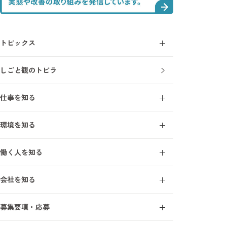
トピックス
コラム
しごと観のトビラ
ニュース
仕事を知る
施工管理とは
環境を知る
施工管理を知る7ワード
オープンアップ成長支援モデル
建設業界を知る7ワード
働く人を知る
研修・教育制度
施工管理の1日
エンジニアインタビュー
研修受講者の声
会社を知る
サポートスタッフインタビュー
フォロー体制
事業について
募集要項・応募
オープンアップコンストラクションを知る7ワード
新卒採用