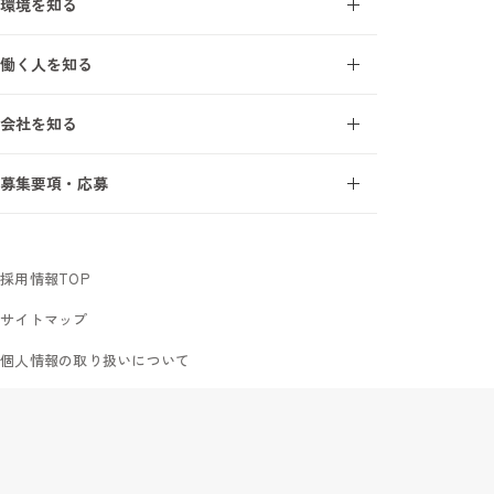
環境を知る
施工管理を知る7ワード
オープンアップ成長支援モデル
建設業界を知る7ワード
働く人を知る
研修・教育制度
施工管理の1日
エンジニアインタビュー
研修受講者の声
会社を知る
サポートスタッフインタビュー
フォロー体制
事業について
募集要項・応募
オープンアップコンストラクションを知る7ワード
新卒採用
数字で見るオープンアップコンストラクション
中途未経験採用
社長メッセージ
採用情報TOP
サイトマップ
個人情報の取り扱いについて
お問い合わせ