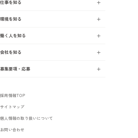
仕事を知る
施工管理とは
環境を知る
施工管理を知る7ワード
オープンアップ成長支援モデル
建設業界を知る7ワード
働く人を知る
研修・教育制度
施工管理の1日
エンジニアインタビュー
研修受講者の声
会社を知る
サポートスタッフインタビュー
フォロー体制
事業について
募集要項・応募
オープンアップコンストラクションを知る7ワード
新卒採用
数字で見るオープンアップコンストラクション
中途未経験採用
社長メッセージ
採用情報TOP
サイトマップ
個人情報の取り扱いについて
お問い合わせ