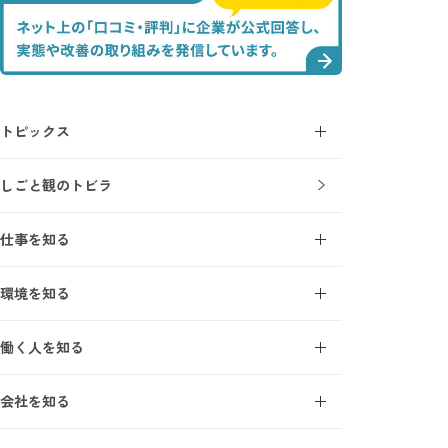
トピックス
コラム
しごと観のトビラ
ニュース
仕事を知る
施工管理とは
環境を知る
施工管理を知る7ワード
オープンアップ成長支援モデル
建設業界を知る7ワード
働く人を知る
研修・教育制度
施工管理の1日
エンジニアインタビュー
研修受講者の声
会社を知る
サポートスタッフインタビュー
フォロー体制
事業について