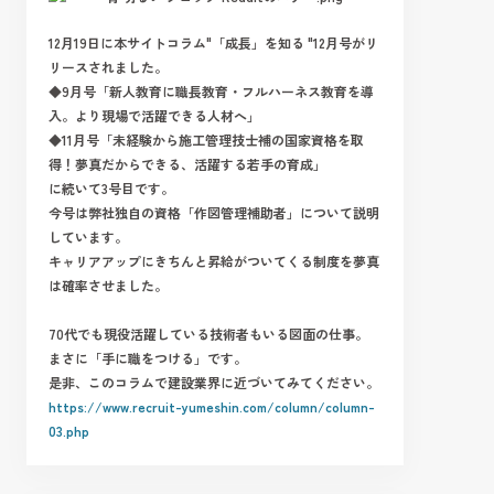
12月19日に本サイトコラム"「成長」を知る "12月号がリ
リースされました。
◆9月号「
新人教育に職長教育・フルハーネス教育を導
入。より現場で活躍できる人材へ」
◆11月号「
未経験から施工管理技士補の国家資格を取
得！夢真だからできる、活躍する若手の育成
」
に続いて3号目です。
今号は弊社独自の資格「作図管理補助者」について説明
しています。
キャリアアップにきちんと昇給がついてくる制度を夢真
は確率させました。
70代でも現役活躍している技術者もいる図面の仕事。
まさに「手に職をつける」です。
是非、このコラムで建設業界に近づいてみてください。
https://www.recruit-yumeshin.com/column/column-
03.php