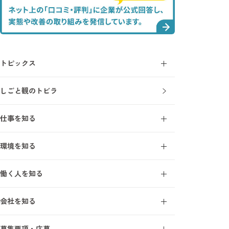
トピックス
コラム
しごと観のトビラ
ニュース
仕事を知る
施工管理とは
環境を知る
施工管理を知る7ワード
オープンアップ成長支援モデル
建設業界を知る7ワード
働く人を知る
研修・教育制度
施工管理の1日
エンジニアインタビュー
研修受講者の声
会社を知る
サポートスタッフインタビュー
フォロー体制
事業について
募集要項・応募