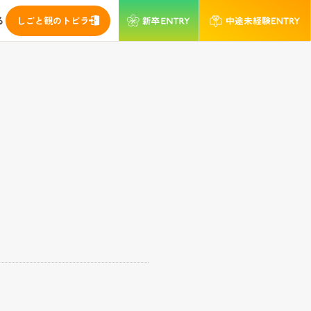
る
しごと観のトビラ