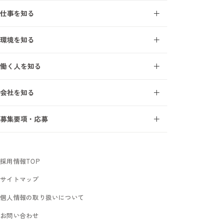
仕事を知る
施工管理とは
環境を知る
施工管理を知る7ワード
オープンアップ成長支援モデル
建設業界を知る7ワード
働く人を知る
研修・教育制度
施工管理の1日
エンジニアインタビュー
研修受講者の声
会社を知る
サポートスタッフインタビュー
フォロー体制
事業について
募集要項・応募
オープンアップコンストラクションを知る7ワード
新卒採用
数字で見るオープンアップコンストラクション
中途未経験採用
社長メッセージ
採用情報TOP
サイトマップ
個人情報の取り扱いについて
お問い合わせ