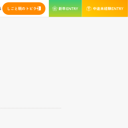
る
しごと観のトビラ